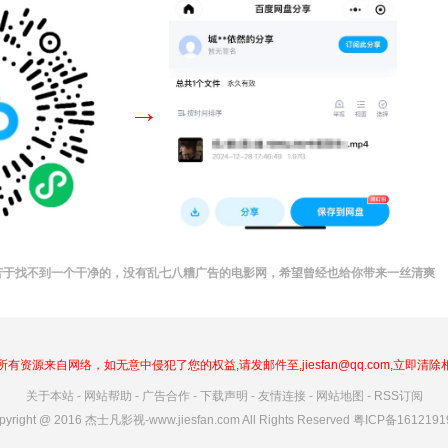
→
苦于找不到一个干净的，没有乱七八糟广告的电影网，希望曾经也给你带来一丝清爽
有资源来自网络，如无意中侵犯了您的权益,请发邮件至,jiesfan@qq.com,立即清
关于本站
-
网站帮助
-
广告合作
-
下载声明
-
友情连接
-
网站地图
-
RSS订阅
pyright @ 2016
杰士凡影视
-
www.jiesfan.com
All Rights Reserved
粤ICP备161219