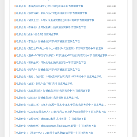
电影合集：李连杰电影40部(1982-2016)高清全集 百度网盘下载
2026-04-10
电影合集《苏菲玛索》影视作品(23部)高清英音中字 百度网盘下载
2026-04-15
电影合集《留级之王》1-3部( 未删减完整版 )高清中英双字 百度网盘下载
2026-02-08
电影合集《蜘蛛侠》全8部(漫威出品)高清国英双语 百度网盘下载
2026-01-22
电影合集 [成龙作品合集] 百度网盘下载
2026-01-25
电影合集《李连杰》影视作品(40部)高清视频 百度网盘下载
2026-04-29
电影合集《斯巴达300勇士+角斗士+特洛伊+天国王朝》四部高清英语中字 百度网盘下载
2026-03-20
电影合集《漫威+DC宇宙/扩展宇宙》83部(漫威+DC出品)高清英语中字 百度网盘下载
2026-03-06
电影合集《警察故事》6部(成龙主演)高清国语中字 百度网盘下载
2026-01-25
电影合集《甄子丹》影视作品(46部)高清视频 百度网盘下载
2026-05-12
电影合集《表姐，你好嘢》1-4部(梁家辉主演)高清1080P粤语中字 百度网盘下载
2026-01-25
电影合集《成龙》影视作品(72部)高清 百度网盘下载
2026-05-29
电影合集《杰森斯坦森》影视作品(39部)高清英语中字/ 百度网盘下载
2026-04-27
电影合集《赵奕欢》影视作品(8部)高清视频 百度网盘下载
2026-04-18
电影合集《笑傲江湖》四版本(汪禹/许冠杰/李连杰/于荣光)高清粤语中字 百度网盘下载
2026-02-12
电影合集《猛鬼追魂/养鬼吃人》11部(可利夫·巴克执导)高清英语中字 百度网盘下载
2026-02-07
电影合集《欲望都市》2部(HBO出品)高清英语中字 百度网盘下载
2026-02-26
电影合集《粉红映画》5部(Nikkatsu出品)高清1080P日语中字 百度网盘下载
2026-02-20
电影合集：《英雄本色》1-3部(吴宇森执导)超清国语中字 百度网盘下载
2026-01-17