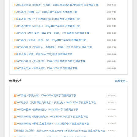
2025高分科幻《阿凡达：火与烬》1080p.国英双语.BD中英双字 百度网盘下载
2026-05-22
2026动作《宗师叶问2》1080p.BD中英双字 百度网盘下载
2026-07-10
电影合集《甄子丹》影视作品(46部)高清视频 百度网盘下载
2026-05-12
2026动作惊悚《狙击7队》1080p.HD中英双字 百度网盘下载
2026-06-10
2026动作《杰克·莱恩：幽灵之战》1080p.HD中英双字 百度网盘下载
2026-05-22
2026动作《惩罚者：最后一击》1080p.HD中英双字 百度网盘下载
2026-05-15
2026动作科幻《宇宙巨人：希曼崛起》1080p.HD中字 百度云 网盘 下载
2026-07-07
电影合集《成龙》影视作品(72部)高清 百度网盘下载
2026-05-29
2026动作科幻《真人快打2》1080p.HD中英双字 百度云 网盘下载
2026-06-10
2026喜剧恐怖《惊声尖笑6》1080p.HD中字 百度网盘下载
2026-06-27
年度热榜
查看更多 »
2025爱情《寒棠沁雨》1080p.HD中英双字 百度网盘下载
2026-02-10
2025纪录片《汉斯·季默与朋友们：沙漠之钻》1080p.BD中字百度网盘下载
2026-02-05
2024恐怖惊悚《隐藏的面孔》1080p.BD中字 百度网盘下载
2025-10-25
2025高分动画《疯狂动物城2》1080p.HDTC中英双字 百度网盘下载
2026-01-05
2025高分动画《哪吒2之魔童闹海》4K.HD国语中字 百度云网盘下载
2025-08-09
经典剧《忽必烈》[高清1080P][60集][2025年][苏日雅/骆文博/巴森] 百度云网盘下载
2025-08-09