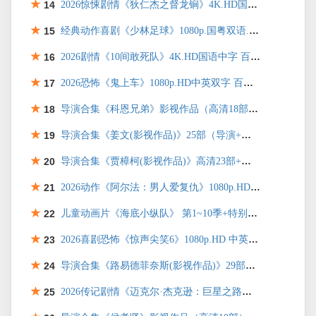
2026惊悚剧情《狄仁杰之督龙锏》4K.HD国语中字 百度网盘下载
14
经典动作喜剧《少林足球》1080p.国粤双语.BD中字 百度网盘下载
15
2026剧情《10间敢死队》4K.HD国语中字 百度网盘下载
16
2026恐怖《鬼上车》1080p.HD中英双字 百度网盘下载
17
导演合集《科恩兄弟》影视作品（高清18部）英语中字 百度网盘下载
18
导演合集《姜文(影视作品)》25部（导演+主演）高清 百度网盘下载
19
导演合集《贾樟柯(影视作品)》高清23部+短片（1995-2020）百度网盘下载
20
2026动作《阿尔法：男人爱复仇》1080p.HD中字 百度网盘下载
21
儿童动画片《海底小纵队》 第1~10季+特别篇 百度网盘下载
22
2026喜剧恐怖《惊声尖笑6》1080p.HD 中英 双字 百度网盘下载
23
导演合集《路易德菲奈斯(影视作品)》29部高清中字 百度网盘下载
24
2026传记剧情《迈克尔·杰克逊：巨星之路》1080p.BD中英双字 百度网盘下载
25