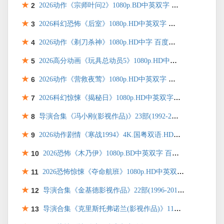
2026动作《宗师叶问2》1080p.BD中英双字 百度网盘下载
2
2026科幻恐怖《后室》1080p.HD中英双字 百度网盘下载
3
2026动作《剃刀杀神》1080p.HD中字 百度网盘下载
4
2026高分动画《玩具总动员5》1080p.HD中英双字 百度网盘下载
5
2026动作《营救夜莺》1080p.HD中英双字 百度网盘下载
6
2026科幻惊悚《揭秘日》1080p.HD中英双字 百度网盘下载
7
导演合集《冯小刚(影视作品)》23部(1992-2017年) 百度网盘下载
8
2026动作剧情《寒战1994》4K.国粤双语.HD中字 百度网盘下载
9
2026恐怖《木乃伊》1080p.BD中英双字 百度网盘下载
10
2026恐怖惊悚《夺命航班》1080p.HD中英双字 百度网盘下载
11
导演合集《金基德影视作品》22部(1996-2018年)高清 百度网盘下载
12
导演合集《克里斯托弗诺兰(影视作品)》11部(烧脑悬疑)高清英语中字 百度网盘下载
13