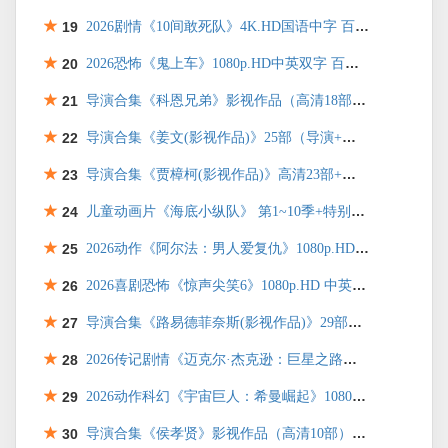
2026剧情《10间敢死队》4K.HD国语中字 百度网盘下载
19
2026恐怖《鬼上车》1080p.HD中英双字 百度网盘下载
20
导演合集《科恩兄弟》影视作品（高清18部）英语中字 百度网盘下载
21
导演合集《姜文(影视作品)》25部（导演+主演）高清 百度网盘下载
22
导演合集《贾樟柯(影视作品)》高清23部+短片（1995-2020）百度网盘下载
23
儿童动画片《海底小纵队》 第1~10季+特别篇 百度网盘下载
24
2026动作《阿尔法：男人爱复仇》1080p.HD中字 百度网盘下载
25
2026喜剧恐怖《惊声尖笑6》1080p.HD 中英 双字 百度网盘下载
26
导演合集《路易德菲奈斯(影视作品)》29部高清中字 百度网盘下载
27
2026传记剧情《迈克尔·杰克逊：巨星之路》1080p.BD中英双字 百度网盘下载
28
2026动作科幻《宇宙巨人：希曼崛起》1080p.HD中英双字 百度网盘下载
29
导演合集《侯孝贤》影视作品（高清10部）国语中字 百度网盘下载
30