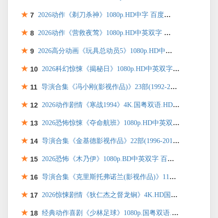
2026动作《剃刀杀神》1080p.HD中字 百度网盘下载
7
2026动作《营救夜莺》1080p.HD中英双字 百度网盘下载
8
2026高分动画《玩具总动员5》1080p.HD中英双字 百度网盘下载
9
2026科幻惊悚《揭秘日》1080p.HD中英双字 百度网盘下载
10
导演合集《冯小刚(影视作品)》23部(1992-2017年) 百度网盘下载
11
2026动作剧情《寒战1994》4K.国粤双语.HD中字 百度网盘下载
12
2026恐怖惊悚《夺命航班》1080p.HD中英双字 百度网盘下载
13
导演合集《金基德影视作品》22部(1996-2018年)高清 百度网盘下载
14
2026恐怖《木乃伊》1080p.BD中英双字 百度网盘下载
15
导演合集《克里斯托弗诺兰(影视作品)》11部(烧脑悬疑)高清英语中字 百度网盘下载
16
2026惊悚剧情《狄仁杰之督龙锏》4K.HD国语中字 百度网盘下载
17
经典动作喜剧《少林足球》1080p.国粤双语.BD中字 百度网盘下载
18