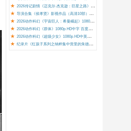
2026传记剧情《迈克尔·杰克逊：巨星之路》1080p.BD中英双字 百度网盘下载
导演合集《侯孝贤》影视作品（高清10部）国语中字 百度网盘下载
2026动作科幻《宇宙巨人：希曼崛起》1080p.HD中英双字 百度网盘下载
2026动作科幻《群体》1080p.HD中字 百度网盘下载
2026动作科幻《超级少女》1080p.HD中英双字 百度网盘下载
纪录片《红孩子系列之纳粹集中营里的朱德女儿赤英》[BTV档案] 百度网盘下载