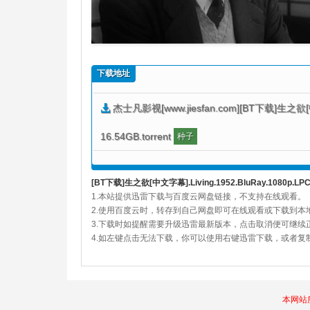
杰士凡影视[www.jiesfan.com][BT下载]生之欲[中文字
16.54GB.torrent
种子
[BT下载]生之欲[中文字幕].Living.1952.BluRay.1080p.LP
1.本站提供迅雷下载与百度云网盘链接，不支持在线观看。
2.使用百度云时，转存到自己网盘即可在线观看或下载到本
3.下载时如提醒需要升级迅雷最新版本，点击取消便可继续
4.如左键点击无法下载，你可以使用右键迅雷下载，或者复
本网站所