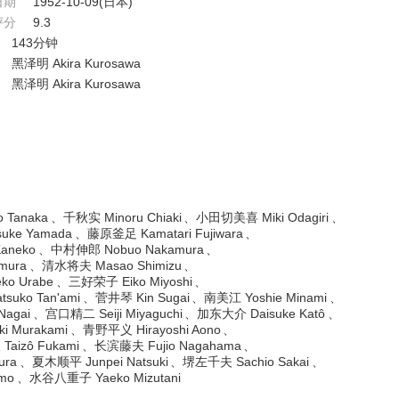
日期
1952-10-09(日本)
评分
9.3
143分钟
黑泽明 Akira Kurosawa
黑泽明 Akira Kurosawa
 Tanaka
千秋实 Minoru Chiaki
小田切美喜 Miki Odagiri
ke Yamada
藤原釜足 Kamatari Fujiwara
aneko
中村伸郎 Nobuo Nakamura
mura
清水将夫 Masao Shimizu
o Urabe
三好荣子 Eiko Miyoshi
uko Tan'ami
菅井琴 Kin Sugai
南美江 Yoshie Minami
agai
宫口精二 Seiji Miyaguchi
加东大介 Daisuke Katô
 Murakami
青野平义 Hirayoshi Aono
aizô Fukami
长滨藤夫 Fujio Nagahama
ura
夏木顺平 Junpei Natsuki
堺左千夫 Sachio Sakai
mo
水谷八重子 Yaeko Mizutani