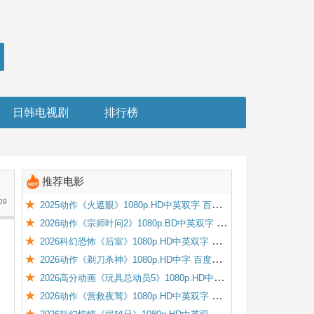
日韩电视剧
排行榜
推荐电影
09
2025动作《火遮眼》1080p.HD中英双字 百度网盘下载
2026动作《宗师叶问2》1080p.BD中英双字 百度网盘下载
2026科幻恐怖《后室》1080p.HD中英双字 百度网盘下载
2026动作《剃刀杀神》1080p.HD中字 百度网盘下载
2026高分动画《玩具总动员5》1080p.HD中英双字 百度网盘下载
2026动作《营救夜莺》1080p.HD中英双字 百度网盘下载