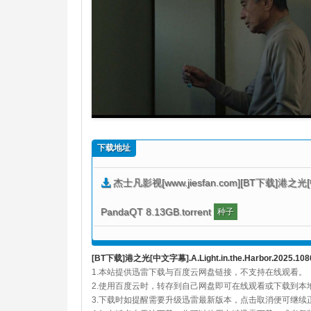
杰士凡影视[www.jiesfan.com][BT下载]港之光[中文字幕
PandaQT 8.13GB.torrent
种子
[BT下载]港之光[中文字幕].A.Light.in.the.Harbor.2025.1
1.本站提供迅雷下载与百度云网盘链接，不支持在线观看。
2.使用百度云时，转存到自己网盘即可在线观看或下载到本
3.下载时如提醒需要升级迅雷最新版本，点击取消便可继续