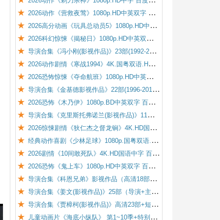
2026动作《剃刀杀神》1080p.HD中字 百度网盘下载
2026动作《营救夜莺》1080p.HD中英双字 百度网盘下载
2026高分动画《玩具总动员5》1080p.HD中英双字 百度网盘下载
2026科幻惊悚《揭秘日》1080p.HD中英双字 百度网盘下载
导演合集《冯小刚(影视作品)》23部(1992-2017年) 百度网盘下载
2026动作剧情《寒战1994》4K.国粤双语.HD中字 百度网盘下载
2026恐怖惊悚《夺命航班》1080p.HD中英双字 百度网盘下载
导演合集《金基德影视作品》22部(1996-2018年)高清 百度网盘下载
2026恐怖《木乃伊》1080p.BD中英双字 百度网盘下载
导演合集《克里斯托弗诺兰(影视作品)》11部(烧脑悬疑)高清英语中字 百度网盘下载
2026惊悚剧情《狄仁杰之督龙锏》4K.HD国语中字 百度网盘下载
经典动作喜剧《少林足球》1080p.国粤双语.BD中字 百度网盘下载
2026剧情《10间敢死队》4K.HD国语中字 百度网盘下载
2026恐怖《鬼上车》1080p.HD中英双字 百度网盘下载
导演合集《科恩兄弟》影视作品（高清18部）英语中字 百度网盘下载
导演合集《姜文(影视作品)》25部（导演+主演）高清 百度网盘下载
导演合集《贾樟柯(影视作品)》高清23部+短片（1995-2020）百度网盘下载
儿童动画片《海底小纵队》 第1~10季+特别篇 百度网盘下载