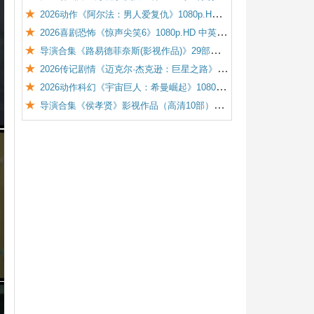
2026动作《阿尔法：男人爱复仇》1080p.HD中字 百度网盘下载
2026喜剧恐怖《惊声尖笑6》1080p.HD 中英 双字 百度网盘下载
导演合集《路易德菲奈斯(影视作品)》29部高清中字 百度网盘下载
2026传记剧情《迈克尔·杰克逊：巨星之路》1080p.BD中英双字 百度网盘下载
2026动作科幻《宇宙巨人：希曼崛起》1080p.HD中英双字 百度网盘下载
导演合集《侯孝贤》影视作品（高清10部）国语中字 百度网盘下载