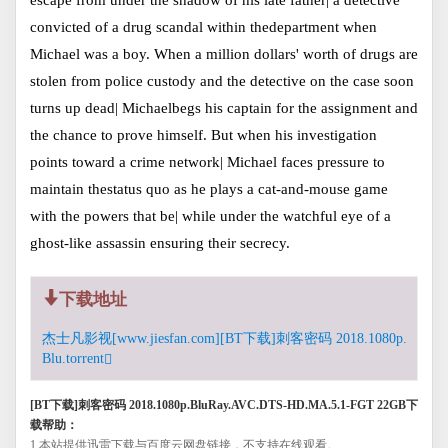
convicted of a drug scandal within thedepartment when
Michael was a boy. When a million dollars' worth of drugs are
stolen from police custody and the detective on the case soon
turns up dead| Michaelbegs his captain for the assignment and
the chance to prove himself. But when his investigation
points toward a crime network| Michael faces pressure to
maintain thestatus quo as he plays a cat-and-mouse game
with the powers that be| while under the watchful eye of a
ghost-like assassin ensuring their secrecy.
下载地址
杰士凡影视[www.jiesfan.com][BT下载]刺客密码 2018.1080p.
Blu.torrent
[BT下载]刺客密码 2018.1080p.BluRay.AVC.DTS-HD.MA.5.1-FGT 22GB下
载帮助：
1.本站提供迅雷下载与百度云网盘链接，不支持在线观看。