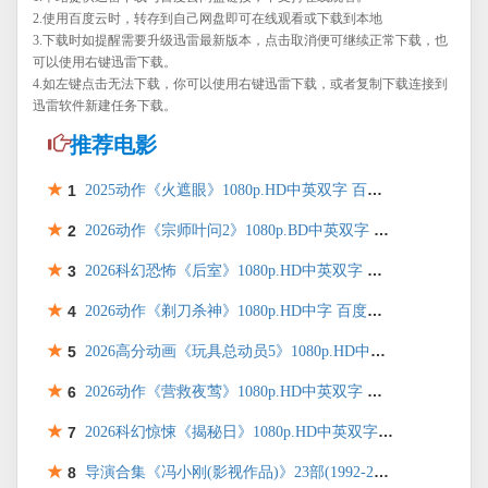
2.使用百度云时，转存到自己网盘即可在线观看或下载到本地
3.下载时如提醒需要升级迅雷最新版本，点击取消便可继续正常下载，也
可以使用右键迅雷下载。
4.如左键点击无法下载，你可以使用右键迅雷下载，或者复制下载连接到
迅雷软件新建任务下载。
推荐电影
2025动作《火遮眼》1080p.HD中英双字 百度网盘下载
1
2026动作《宗师叶问2》1080p.BD中英双字 百度网盘下载
2
2026科幻恐怖《后室》1080p.HD中英双字 百度网盘下载
3
2026动作《剃刀杀神》1080p.HD中字 百度网盘下载
4
2026高分动画《玩具总动员5》1080p.HD中英双字 百度网盘下载
5
2026动作《营救夜莺》1080p.HD中英双字 百度网盘下载
6
2026科幻惊悚《揭秘日》1080p.HD中英双字 百度网盘下载
7
导演合集《冯小刚(影视作品)》23部(1992-2017年) 百度网盘下载
8