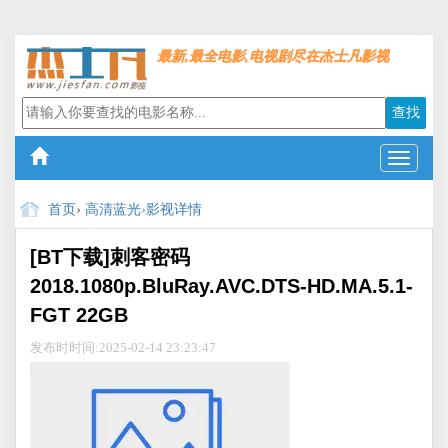
最新,最全电影,电视剧尽在杰士凡影视
查找
首页
›
高清蓝光
›
影视详情
[BT下载]刺客密码
2018.1080p.BluRay.AVC.DTS-HD.MA.5.1-
FGT 22GB
发布时时间:
2025-02-14 23:23:47