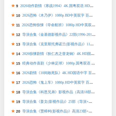
2026动作剧情《寒战1994》4K.国粤双语.HD中字 百度网盘下载
9
2026恐怖《木乃伊》1080p.BD中英双字 百度网盘下载
10
2026恐怖惊悚《夺命航班》1080p.HD中英双字 百度网盘下载
11
导演合集《金基德影视作品》22部(1996-2018年)高清 百度网盘下载
12
导演合集《克里斯托弗诺兰(影视作品)》11部(烧脑悬疑)高清英语中字 百度网盘下载
13
2026惊悚剧情《狄仁杰之督龙锏》4K.HD国语中字 百度网盘下载
14
经典动作喜剧《少林足球》1080p.国粤双语.BD中字 百度网盘下载
15
2026剧情《10间敢死队》4K.HD国语中字 百度网盘下载
16
2026恐怖《鬼上车》1080p.HD中英双字 百度网盘下载
17
导演合集《科恩兄弟》影视作品（高清18部）英语中字 百度网盘下载
18
导演合集《姜文(影视作品)》25部（导演+主演）高清 百度网盘下载
19
导演合集《贾樟柯(影视作品)》高清23部+短片（1995-2020）百度网盘下载
20