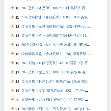
2026恐怖《木乃伊》1080p.BD中英双字 百度网盘下载
10
2026恐怖惊悚《夺命航班》1080p.HD中英双字 百度网盘下载
11
导演合集《金基德影视作品》22部(1996-2018年)高清 百度网盘下载
12
导演合集《克里斯托弗诺兰(影视作品)》11部(烧脑悬疑)高清英语中字 百度网盘下载
13
2026惊悚剧情《狄仁杰之督龙锏》4K.HD国语中字 百度网盘下载
14
经典动作喜剧《少林足球》1080p.国粤双语.BD中字 百度网盘下载
15
2026剧情《10间敢死队》4K.HD国语中字 百度网盘下载
16
2026恐怖《鬼上车》1080p.HD中英双字 百度网盘下载
17
导演合集《科恩兄弟》影视作品（高清18部）英语中字 百度网盘下载
18
导演合集《姜文(影视作品)》25部（导演+主演）高清 百度网盘下载
19
导演合集《贾樟柯(影视作品)》高清23部+短片（1995-2020）百度网盘下载
20
2026动作《阿尔法：男人爱复仇》1080p.HD中字 百度网盘下载
21