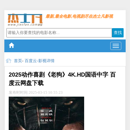
最新,最全电影,电视剧尽在杰士凡影视
查找
首页
›
百度云
›
影视详情
2025动作喜剧《老狗》4K.HD国语中字 百
度云网盘下载
发布时时间:
2025-03-15 10:55:23