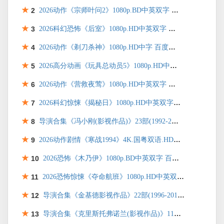
2026动作《宗师叶问2》1080p.BD中英双字 百度网盘下载
2
2026科幻恐怖《后室》1080p.HD中英双字 百度网盘下载
3
2026动作《剃刀杀神》1080p.HD中字 百度网盘下载
4
2026高分动画《玩具总动员5》1080p.HD中英双字 百度网盘下载
5
2026动作《营救夜莺》1080p.HD中英双字 百度网盘下载
6
2026科幻惊悚《揭秘日》1080p.HD中英双字 百度网盘下载
7
导演合集《冯小刚(影视作品)》23部(1992-2017年) 百度网盘下载
8
2026动作剧情《寒战1994》4K.国粤双语.HD中字 百度网盘下载
9
2026恐怖《木乃伊》1080p.BD中英双字 百度网盘下载
10
2026恐怖惊悚《夺命航班》1080p.HD中英双字 百度网盘下载
11
导演合集《金基德影视作品》22部(1996-2018年)高清 百度网盘下载
12
导演合集《克里斯托弗诺兰(影视作品)》11部(烧脑悬疑)高清英语中字 百度网盘下载
13