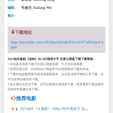
韦修亮 Xiuliang Wei
编辑:
简介:
下载地址
https://pan.baidu.com/s/1ZrOeyOAGukOZA7wY977e8A?pwd=k
pmh
2025动作喜剧《老狗》4K.HD国语中字 百度云网盘下载下载帮助：
1.本站提供迅雷下载与百度云网盘链接，不支持在线观看。
2.使用百度云时，转存到自己网盘即可在线观看或下载到本地
3.下载时如提醒需要升级迅雷最新版本，点击取消便可继续正常下载，也
可以使用右键迅雷下载。
4.如左键点击无法下载，你可以使用右键迅雷下载，或者复制下载连接到
迅雷软件新建任务下载。
推荐电影
2025动作《火遮眼》1080p.HD中英双字 百度网盘下载
1