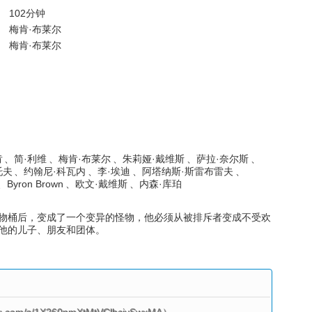
102分钟
梅肯·布莱尔
梅肯·布莱尔
肯
简·利维
梅肯·布莱尔
朱莉娅·戴维斯
萨拉·奈尔斯
托夫
约翰尼·科瓦内
李·埃迪
阿塔纳斯·斯雷布雷夫
Byron Brown
欧文·戴维斯
内森·库珀
物桶后，变成了一个变异的怪物，他必须从被排斥者变成不受欢
他的儿子、朋友和团体。