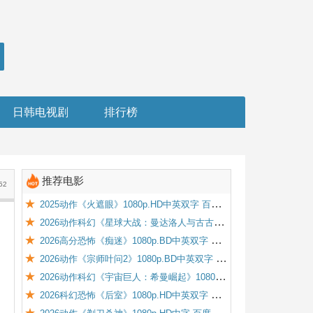
日韩电视剧
排行榜
推荐电影
52
2025动作《火遮眼》1080p.HD中英双字 百度网盘下载
2026动作科幻《星球大战：曼达洛人与古古》1080p.HD中字 百度云 网盘下载
2026高分恐怖《痴迷》1080p.BD中英双字 百度网盘下载
2026动作《宗师叶问2》1080p.BD中英双字 百度网盘下载
2026动作科幻《宇宙巨人：希曼崛起》1080p.HD中字 百度云 网盘 下载
2026科幻恐怖《后室》1080p.HD中英双字 百度网盘下载