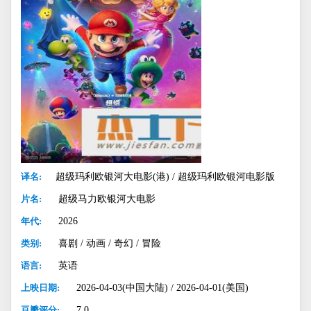
超级玛利欧银河大电影(港) / 超级玛利欧银河电影版
译名:
(台) / 超级马力欧兄弟大电影2 / 超级马里奥银河大电影 / The
超级马力欧银河大电影
片名:
Super Mario Bros. Movie 2
2026
年代:
喜剧 / 动画 / 奇幻 / 冒险
类别:
英语
语言:
2026-04-03(中国大陆) / 2026-04-01(美国)
上映日期:
7.0
豆瓣评分: