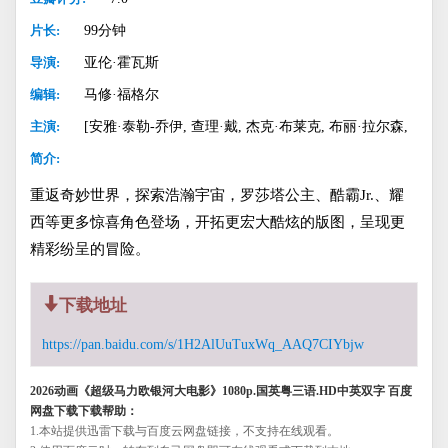
99分钟
片长:
亚伦·霍瓦斯
导演:
马修·福格尔
编辑:
[安雅·泰勒-乔伊, 查理·戴, 杰克·布莱克, 布丽·拉尔森,
主演:
本·萨弗迪, 唐纳德·格洛弗, 科甘-迈克尔·凯, 伊萨·雷, 凯文·迈克
简介:
尔·理查德森, 路易斯·古兹曼, 格伦·鲍威尔, 萝珊娜·奥德嘉]
重返奇妙世界，探索浩瀚宇宙，罗莎塔公主、酷霸Jr.、耀
西等更多惊喜角色登场，开拓更宏大酷炫的版图，呈现更
精彩纷呈的冒险。
下载地址
https://pan.baidu.com/s/1H2AlUuTuxWq_AAQ7CIYbjw
2026动画《超级马力欧银河大电影》1080p.国英粤三语.HD中英双字 百度
网盘下载下载帮助：
1.本站提供迅雷下载与百度云网盘链接，不支持在线观看。