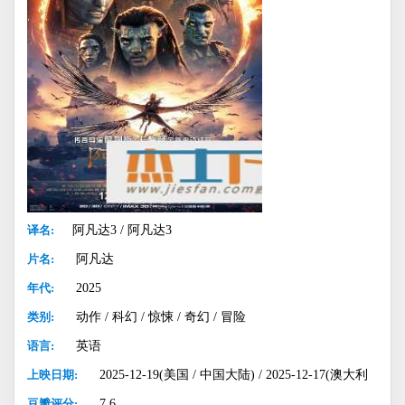
阿凡达3 / 阿凡达3
译名:
阿凡达
片名:
2025
年代:
动作 / 科幻 / 惊悚 / 奇幻 / 冒险
类别:
英语
语言:
2025-12-19(美国 / 中国大陆) / 2025-12-17(澳大利
上映日期:
亚)
7.6
豆瓣评分: