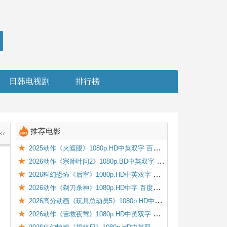
日韩电视剧
排行榜
推荐电影
37
2025动作《火遮眼》1080p.HD中英双字 百度网盘下载
2026动作《宗师叶问2》1080p.BD中英双字 百度网盘下载
2026科幻恐怖《后室》1080p.HD中英双字 百度网盘下载
2026动作《剃刀杀神》1080p.HD中字 百度网盘下载
2026高分动画《玩具总动员5》1080p.HD中英双字 百度网盘下载
2026动作《营救夜莺》1080p.HD中英双字 百度网盘下载