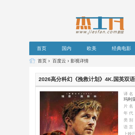
首页
国内
欧美
经典电影
首页
›
百度云
›
影视详情
2026高分科幻《挽救计划》4K.国英双
译 名
玛利
片 名
年 代
类 别
语 言
上映