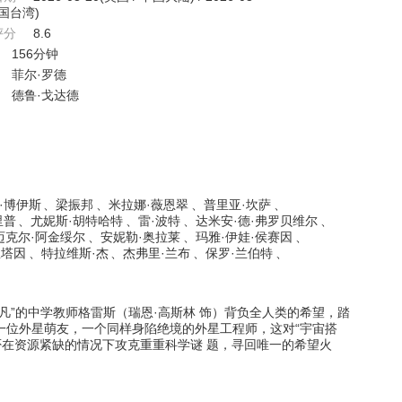
中国台湾)
评分
8.6
156分钟
菲尔·罗德
德鲁·戈达德
·博伊斯
梁振邦
米拉娜·薇恩翠
普里亚·坎萨
里普
尤妮斯·胡特哈特
雷·波特
达米安·德·弗罗贝维尔
迈克尔·阿金绥尔
安妮勒·奥拉莱
玛雅·伊娃·侯赛因
里塔因
特拉维斯·杰
杰弗里·兰布
保罗·兰伯特
平凡”的中学教师格雷斯（瑞恩·高斯林 饰）背负全人类的希望，踏
一位外星萌友，一个同样身陷绝境的外星工程师，这对“宇宙搭
否在资源紧缺的情况下攻克重重科学谜 题，寻回唯一的希望火