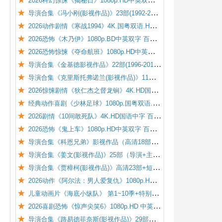
2026科幻惊悚《揭秘日》1080p.HD中英双字 百度网盘下载
导演合集《冯小刚(影视作品)》23部(1992-2017年) 百度网盘下载
2026动作剧情《寒战1994》4K.国粤双语.HD中字 百度网盘下载
2026恐怖《木乃伊》1080p.BD中英双字 百度网盘下载
2026恐怖惊悚《夺命航班》1080p.HD中英双字 百度网盘下载
导演合集《金基德影视作品》22部(1996-2018年)高清 百度网盘下载
导演合集《克里斯托弗诺兰(影视作品)》11部(烧脑悬疑)高清英语中字 百度网盘下载
2026惊悚剧情《狄仁杰之督龙锏》4K.HD国语中字 百度网盘下载
经典动作喜剧《少林足球》1080p.国粤双语.BD中字 百度网盘下载
2026剧情《10间敢死队》4K.HD国语中字 百度网盘下载
2026恐怖《鬼上车》1080p.HD中英双字 百度网盘下载
导演合集《科恩兄弟》影视作品（高清18部）英语中字 百度网盘下载
导演合集《姜文(影视作品)》25部（导演+主演）高清 百度网盘下载
导演合集《贾樟柯(影视作品)》高清23部+短片（1995-2020）百度网盘下载
2026动作《阿尔法：男人爱复仇》1080p.HD中字 百度网盘下载
儿童动画片《海底小纵队》 第1~10季+特别篇 百度网盘下载
2026喜剧恐怖《惊声尖笑6》1080p.HD 中英 双字 百度网盘下载
导演合集《路易德菲奈斯(影视作品)》29部高清中字 百度网盘下载