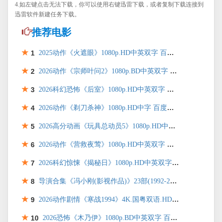
4.如左键点击无法下载，你可以使用右键迅雷下载，或者复制下载连接到
迅雷软件新建任务下载。
推荐电影
2025动作《火遮眼》1080p.HD中英双字 百度网盘下载
1
2026动作《宗师叶问2》1080p.BD中英双字 百度网盘下载
2
2026科幻恐怖《后室》1080p.HD中英双字 百度网盘下载
3
2026动作《剃刀杀神》1080p.HD中字 百度网盘下载
4
2026高分动画《玩具总动员5》1080p.HD中英双字 百度网盘下载
5
2026动作《营救夜莺》1080p.HD中英双字 百度网盘下载
6
2026科幻惊悚《揭秘日》1080p.HD中英双字 百度网盘下载
7
导演合集《冯小刚(影视作品)》23部(1992-2017年) 百度网盘下载
8
2026动作剧情《寒战1994》4K.国粤双语.HD中字 百度网盘下载
9
2026恐怖《木乃伊》1080p.BD中英双字 百度网盘下载
10