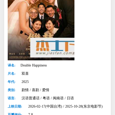
Double Happiness
译名:
双喜
片名:
2025
年代:
剧情 / 喜剧 / 爱情
类别:
汉语普通话 / 粤语 / 闽南语 / 日语
语言:
2026-02-17(中国台湾) / 2025-10-28(东京电影节)
上映日期:
7.8
豆瓣评分: