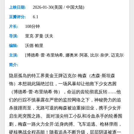
2026-01-30(美国 / 中国大陆)
上映日期:
6.1
豆瓣评分:
108分钟
片长:
里克·罗曼·沃夫
导演:
沃德·帕里
编辑:
[博德希·蕾·布里纳希, 娜奥米·阿基, 比尔·奈伊, 迈克尔·
主演:
谢弗, 安娜·克里里, 哈丽特·瓦尔特, 尤吉尼亚·克鲁索, 席琳·邦金
简介:
斯, 巴利·吉尔, 布隆森·韦伯, 劳伦特·布松, 布莱恩·维吉尔, 罗代
赫·芬德利, 瑞恩·弗莱彻, 托米·梅, 安斯克·皮特坎恩, 丹尼尔·梅
隐居孤岛的特工界黄金王牌迈克尔·梅森（杰森·斯坦森
斯, 索菲安·弗朗西斯, 凯·马丁, 汤姆·吴, 比利·克莱门茨, 戈登·亚
饰）本想就此隔绝过往，一场风暴却让他救下少女杰茜
历山大, 亚当·柯林斯, 庄·斯雷尔, 史蒂文·布拉德斯]
（博德希·蕾·布里纳希 饰），命运的齿轮彻底反转……他
们的行踪不慎暴露在严密的监控网络之下，神秘势力的追
杀接踵而至，无路可退的梅森被迫重操旧业，携手少女开
启生死突围之路。 面对顶尖特工小队和冷血杀手的轮番围
剿，梅森一路火力全开:近身肉搏、飞车追逃、枪林弹雨，
硬核爽战全程高能！随着追杀不断升级，层层阴谋被逐一