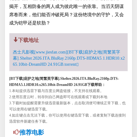
揭开，互相防备的两人成为彼此唯一的依靠。当滔天阴谋
席卷而来，他们能否冲破死局？这份绝境中的守护，又会
成为铠甲还是软肋？
下载地址
杰士凡影视[www.jiesfan.com][BT下载]庇护之地[简繁英字
幕].Shelter.2026.ITA.BluRay.2160p.DTS-HDMA5.1.HDR10.x2
65.10bit-DreamHD 24.91GB.torrent
[BT下载]庇护之地[简繁英字幕].Shelter.2026.ITA.BluRay.2160p.DTS-
HDMA5.1.HDR10.x265.10bit-DreamHD 24.91GB下载帮助：
1.本站提供迅雷下载与百度云网盘链接，不支持在线观看。
2.使用百度云时，转存到自己网盘即可在线观看或下载到本地
3.下载时如提醒需要升级迅雷最新版本，点击取消便可继续正常下载，也
可以使用右键迅雷下载。
4.如左键点击无法下载，你可以使用右键迅雷下载，或者复制下载连接到
迅雷软件新建任务下载。
推荐电影