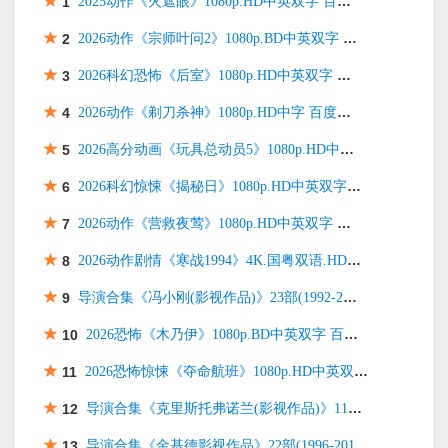
2025动作《火遮眼》1080p.HD中英双字 百度网盘下载
1
2026动作《宗师叶问2》1080p.BD中英双字 百度网盘下载
2
2026科幻恐怖《后室》1080p.HD中英双字 百度网盘下载
3
2026动作《剃刀杀神》1080p.HD中字 百度网盘下载
4
2026高分动画《玩具总动员5》1080p.HD中英双字 百度网盘下载
5
2026科幻惊悚《揭秘日》1080p.HD中英双字 百度网盘下载
6
2026动作《营救夜莺》1080p.HD中英双字 百度网盘下载
7
2026动作剧情《寒战1994》4K.国粤双语.HD中字 百度网盘下载
8
导演合集《冯小刚(影视作品)》23部(1992-2017年) 百度网盘下载
9
2026恐怖《木乃伊》1080p.BD中英双字 百度网盘下载
10
2026恐怖惊悚《夺命航班》1080p.HD中英双字 百度网盘下载
11
导演合集《克里斯托弗诺兰(影视作品)》11部(烧脑悬疑)高清英语中字 百度网盘下载
12
导演合集《金基德影视作品》22部(1996-2018年)高清 百度网盘下载
13