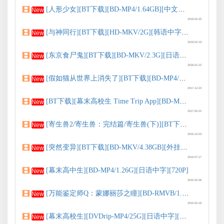
[人形少女][BT下载][BD-MP4/1.64GB][中文字幕][720P]
New
2018-02-25
[与神同行][BT下载][HD-MKV/2G][韩语中字][1080p]
New
2018-02-19
[东京食尸鬼][BT下载][BD-MKV/2.3G][日语中字][720p]
New
2018-01-22
[假如猫从世界上消失了][BT下载][BD-MP4/1.52GB][中文字幕][720P]
New
2017-12-23
[BT下载][幕末高校生 Time Trip App][BD-MP4/1.41GB][中文字幕内嵌][720P高清] ...
New
2017-05-22
[寄生兽2/寄生兽：完结篇/寄生兽(下)][BT下载][BD-MKV/2.29GB][中文字幕][720P] ...
New
2016-10-03
[突然变异][BT下载][BD-MKV/4.38GB][外挂中文字幕][720P]
New
2016-07-17
[幕末高中生][BD-MP4/1.26G][日语中字][720P]
New
2015-02-28
[万能鉴定师Q：蒙娜丽莎之瞳][BD-RMVB/1.25G][中字][2014年悬疑]
New
2015-02-18
[幕末高校生][DVDrip-MP4/25G][日语中字][480P]
New