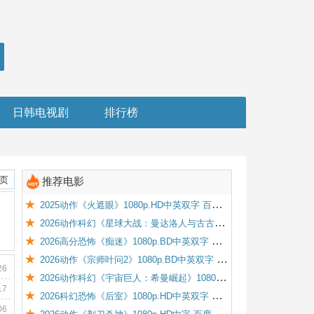
日韩电视剧
排行榜
页
推荐电影
2025动作《火遮眼》1080p.HD中英双字 百度网盘下载
2026动作科幻《星球大战：曼达洛人与古古》1080p.HD中字 百度云 网盘下载
2026高分恐怖《痴迷》1080p.BD中英双字 百度网盘下载
2026动作《宗师叶问2》1080p.BD中英双字 百度网盘下载
26
2026动作科幻《宇宙巨人：希曼崛起》1080p.HD中字 百度云 网盘 下载
17
2026科幻恐怖《后室》1080p.HD中英双字 百度网盘下载
06