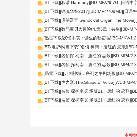
[BT下载][和谐 Harmony][BD-MKV/9.7G][日语中字]
[BT下载][银魂华祭2017][BD-MP4/709MB][日语/
[BT下载][虐杀器官 Genocidal Organ The Movie][
[BT下载][数码宝贝大冒险tri.第5章：共生][BD-MP4/1
[迅雷下载[妖怪手表：诞生的秘密喵][BD-MKV/1.25G
[BT/电驴/网盘下载][名侦 柯南：唐红的 恋歌][BD-MP4
[BT下载][名侦探 柯南：唐红的 恋歌][BD-MP4/2.39GB/
[BT下载][名侦 探柯南：唐红的 恋歌][BD-MP4/2.39GB/
[迅雷下载][刀剑神域：序列之争剧场版][BD-MKV/1.24
[BT下载][声之形.The.Shape.of.Voice][WEB-MP4
[BT下载][名侦 探柯南 剧场版21：唐红的 恋歌][BD-MP4
[BT下载][名侦 探柯南 剧场版21：唐红的 恋歌][BD-MP4
本网站所