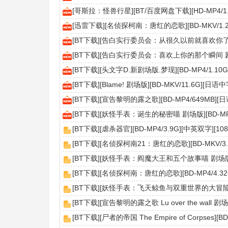
[哥斯拉：怪兽行星][BT/百度网盘下载][HD-MP4/1.5G
[迅雷下载][名侦探柯南：唐红的恋歌][BD-MKV/1.23G]
[BT下载][告白实行委员会：从很久以前就喜欢你了 剧场版]
[BT下载][告白实行委员会：喜欢上你的那个瞬间 剧场版][
[BT下载][头文字D.新剧场版.梦现][BD-MP4/1.10G
[BT下载][Blame! 剧场版][BD-MKV/11.6G][日语中字][
[BT下载][宣告黎明的露之歌][BD-MP4/649MB][日
[BT下载][妖怪手表：诞生的秘密喵 剧场版][BD-MP4/1.
[BT下载][虐杀器官][BD-MP4/3.9G][中英双字][1080
[BT下载][名侦探柯南21：唐红的恋歌][BD-MKV/3.25G
[BT下载][妖怪手表：阎魔大王和五个故事喵 剧场版][HDM
[BT下载][名侦探柯南：唐红的恋歌][BD-MP4/4.32GB]
[BT下载][妖怪手表：飞天鲸鱼与双重世界的大冒险喵！剧场
[BT下载][宣告黎明的露之歌 Lu over the wall 剧场版
[BT下载][尸者的帝国 The Empire of Corpses][BD-