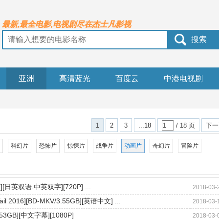
最新,最全电影,电视剧尽在杰士凡影视
搜索
亚洲
高清蓝光
百度云
中港电视剧
1
2
3
...18
/ 18 页
下一
科幻片
恐怖片
惊悚片
战争片
动画片
奇幻片
冒险片
[日英双语.中英双字][720P] ...
2018-03-
2016][BD-MKV/3.55GB][英语中文] ...
2018-03-
.53GB][中文字幕][1080P]
2018-03-